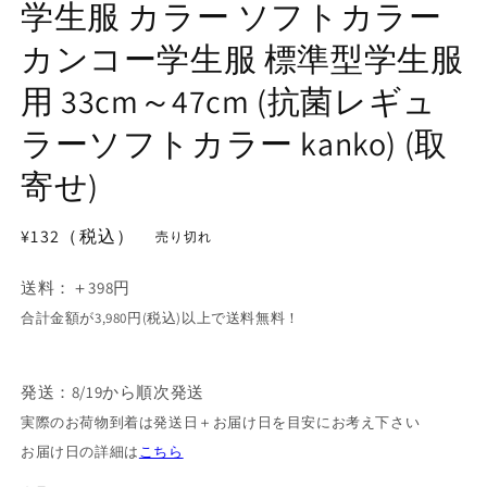
学生服 カラー ソフトカラー
カンコー学生服 標準型学生服
用 33cm～47cm (抗菌レギュ
ラーソフトカラー kanko) (取
寄せ)
通
¥132（税込）
売り切れ
常
価
送料：＋398円
格
合計金額が3,980円(税込)以上で送料無料！
発送：8/19から順次発送
実際のお荷物到着は発送日＋お届け日を目安にお考え下さい
お届け日の詳細は
こちら