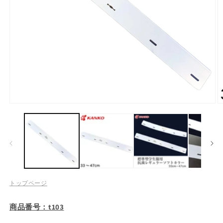
モ
ー
ダ
ル
で
メ
デ
ィ
ア
トップページ
(1)
(2
を
開
商品番号：t103
く