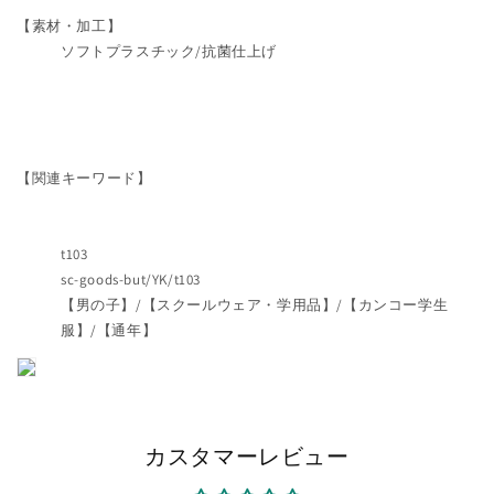
数
数
【素材・加工】
量
量
ソフトプラスチック/抗菌仕上げ
を
を
減
増
ら
や
す
す
【関連キーワード】
t103
sc-goods-but/YK/t103
【男の子】/【スクールウェア・学用品】/【カンコー学生
服】/【通年】
カスタマーレビュー