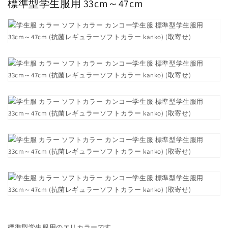
標準型学生服用 33cm～47cm
ラ
ラ
ー
ー
カ
カ
ン
ン
コ
コ
ー
ー
学
学
生
生
服
服
標
標
準
準
型
型
学
学
生
生
服
服
用
用
33cm
33cm
～
～
標準型学生服用のエリカラーです。