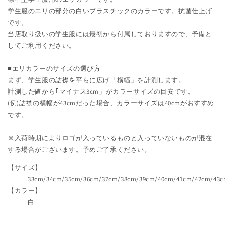
47cm
47cm
学生服のエリの部分の白いプラスチックのカラーです。抗菌仕上げ
(抗
(抗
です。
菌
菌
当店取り扱いの学生服には最初から付属しておりますので、予備と
レ
レ
してご利用ください。
ギ
ギ
ュ
ュ
■エリカラーのサイズの選び方
ラ
ラ
まず、学生服の詰襟を平らに広げ「横幅」を計測します。
ー
ー
計測した値から｢マイナス3cm」がカラーサイズの目安です。
ソ
ソ
(例)詰襟の横幅が43cmだった場合、カラーサイズは40cmがおすすめ
フ
フ
です。
ト
ト
カ
カ
※入荷時期によりロゴが入っているものと入っていないものが混在
ラ
ラ
する場合がございます。予めご了承ください。
ー
ー
kanko)
kanko)
【サイズ】
(取
(取
33cm/34cm/35cm/36cm/37cm/38cm/39cm/40cm/41cm/42cm/43
寄
寄
【カラー】
白
せ)
せ)
の
の