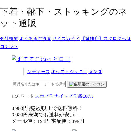
コンテ
ンツに
下着・靴下・ストッキングのネ
進む
ット通販
会社概要
よくあるご質問
サイズガイド
【姉妹店】スクログへは
コチラ＞
レディース
キッズ
・ジュニア
メンズ
HOTワード
スポブラ
ナイトブラ
綿100%
3,980円
(税込)
以上で送料無料！
3,980円未満でも送料が安い！
メール便：198円 宅配便：398円