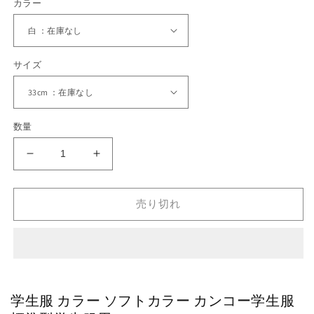
カラー
サイズ
数量
学
学
生
生
服
服
売り切れ
カ
カ
ラ
ラ
ー
ー
ソ
ソ
フ
フ
ト
ト
学生服 カラー ソフトカラー カンコー学生服
カ
カ