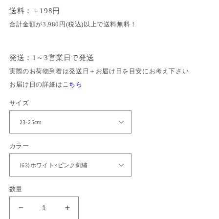
よくあるご質問
送料：＋198円
価
ル
サイズガイド
格
価
合計金額が3,980円(税込)以上で送料無料！
会社概要
格
お問い合わせ
発送：1～3営業日で発送
実際のお荷物到着は発送日＋お届け日を目安にお考え下さい
お届け日の詳細は
こちら
姉
サイズ
妹
店
ス
「
カラー
ク
ロ
数量
グ
」
と
ス
ス