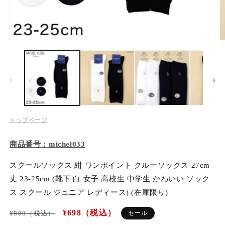
メンズ
モ
キッズ
ー
ダ
ル
スクールウェア・学用品
で
メ
デ
ィ
ブランドから探す
ア
トップページ
(1)
(2
を
お悩み・特集から探す
開
商品番号：michel033
く
スクールソックス 紺 ワンポイント クルーソックス 27cm
セールから探す
丈 23-25cm (靴下 白 女子 高校生 中学生 かわいい ソック
ス スクール ジュニア レディース) (在庫限り)
お買い物ガイド
通
セ
¥698（税込）
¥880（税込）
セール
常
ー