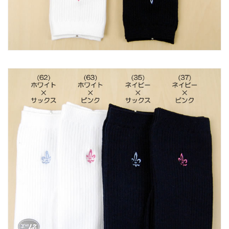
い
い
い
い
ソ
ソ
ッ
ッ
ク
ク
ス
ス
ス
ス
ク
ク
ー
ー
ル
ル
ジ
ジ
ュ
ュ
ニ
ニ
ア
ア
レ
レ
デ
デ
ィ
ィ
ー
ー