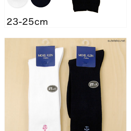
ク
ク
ス
ス
27cm
27cm
丈
丈
23-
23-
25cm
25cm
(靴
(靴
下
下
白
白
女
女
子
子
高
高
校
校
生
生
中
中
学
学
生
生
か
か
わ
わ