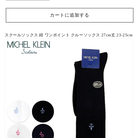
は？
ク
ク
ー
ー
カートに追加する
ル
ル
ソ
ソ
ッ
ッ
スクールソックス 紺 ワンポイント クルーソックス 27cm丈 23-25cm
ク
ク
ス
ス
紺
紺
ワ
ワ
ン
ン
ポ
ポ
イ
イ
ン
ン
ト
ト
ク
ク
ル
ル
ー
ー
ソ
ソ
ッ
ッ