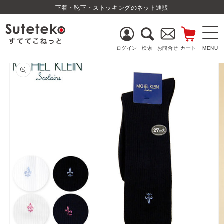
コンテ
下着・靴下・ストッキングのネット通販
ンツに
進む
ログイン
検索
お問合せ
カート
商品情
報にス
キップ
ログイン
新規会員登録
レディース