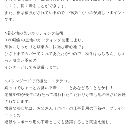
にくく、長く着ることができます。
また、裾は補強がされているので、伸びにくいのが嬉しいポイント
です。
○着心地の良いカッティング技術
BVD独自の生地のカッティング技術により、
身体にしっかりと馴染み、快適な着心地です。
ひざ下までカバーてくれてあたたかいので、秋冬はもちろん、ちょ
っと肌寒い季節の
インナーとしても活躍します。
○スタンダードで究極な「ステテコ」
真っ白でちょっと古臭い下着・・・とあなどることなかれ！
老舗BVDが長年にわたって培われたこだわりが着心地の良さに反映
されています。
快適な着心地は、お父さん（パパ）の仕事着用の下着や、プライベ
ートでの
運動やスポーツ用の下着としても活躍すること間違え無し。