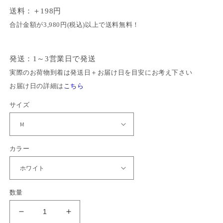
よくあるご質問
送料：＋198円
価
ル
サイズガイド
格
価
合計金額が3,980円(税込)以上で送料無料！
会社概要
格
お問い合わせ
発送：1～3営業日で発送
実際のお荷物到着は発送日＋お届け日を目安にお考え下さい
お届け日の詳細は
こちら
姉
サイズ
妹
店
ス
「
カラー
ク
ロ
数量
グ
」
と
BVD
BVD