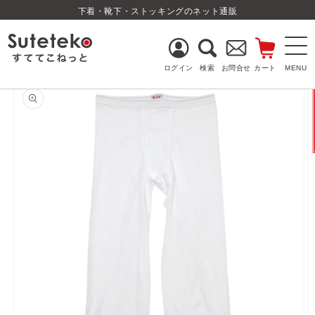
コンテ
下着・靴下・ストッキングのネット通販
ンツに
進む
ログイン
検索
お問合せ
カート
商品情
報にス
キップ
ログイン
新規会員登録
レディース