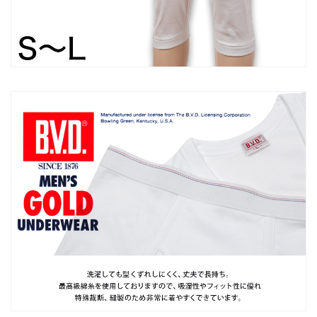
も
も
も
も
ひ
ひ
き
き
パ
パ
ン
ン
ツ
ツ
ボ
ボ
ト
ト
ム
ム
ス
ス
イ
イ
ン
ン
ナ
ナ
ー
ー
下
下
着
着
男
男
性
性