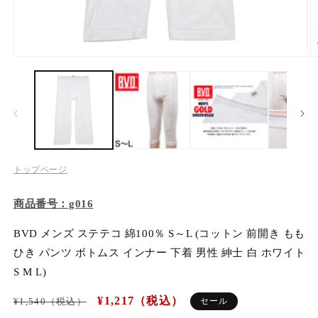
メンズ
モ
キッズ
ー
ダ
ル
スクールウェア・学用品
で
メ
デ
ィ
ブランドから探す
ア
トップページ
(1)
(2
を
お悩み・特集から探す
開
商品番号：g016
く
BVD メンズ ステテコ 綿100％ S～L (コットン 前開き もも
セールから探す
ひき パンツ ボトムス インナー 下着 男性 紳士 白 ホワイト
S M L)
お買い物ガイド
通
セ
¥1,217（税込）
¥1,540（税込）
セール
常
ー