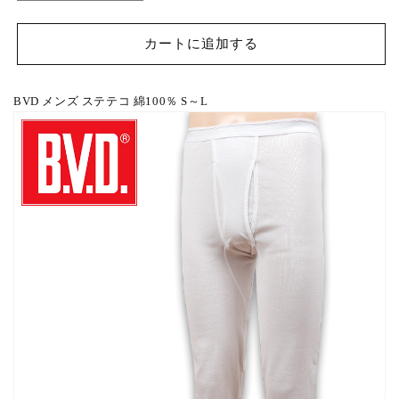
は？
メ
メ
ン
ン
カートに追加する
ズ
ズ
ス
ス
テ
テ
BVD メンズ ステテコ 綿100％ S～L
テ
テ
コ
コ
綿
綿
100％
100％
S
S
～
～
L
L
(コ
(コ
ッ
ッ
ト
ト
ン
ン
前
前
開
開
き
き