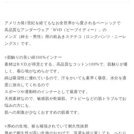
アメリカ発1世紀を経てもなお全世界から愛されるベーシックで
高品質なアンダーウェア「BVD（ビーブイディー）」の
メンズ（紳士・男性）用の前あきステテコ（ロングパンツ・ニーレ
ングス）です。
○肌触りの良い綿100%インナー
素材はB.V.D.が得意とする、高品質なコットン100%で、肌触りが優
しく、着心地がなめらかです。
綿は吸湿性に優れているので、汗をかいても素早く吸収、水分を適
度に放出してくれるので
スポーツや運動時のインナーとして最適です。
天然素材なので、敏感肌や乾燥肌、アトピーなどの肌トラブルでお
悩みの方にも、
肌への刺激が少なくおすすめの肌着です。
○厚めの生地、裾も補強されていて耐久性抜群
厚めで耐久性が高い生地のおかげで、洗濯を繰り返しても、へたり