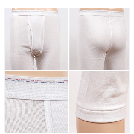
紳
紳
士
士
白
白
ホ
ホ
ワ
ワ
イ
イ
ト
ト
S
S
M
M
L)
L)
の
の
数
数
量
量
を
を
減
増
ら
や
す
す