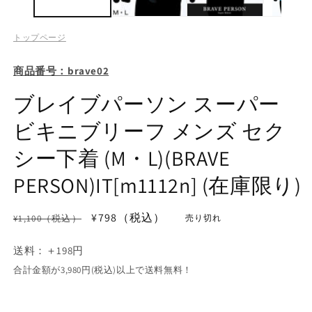
トップページ
商品番号：brave02
ブレイブパーソン スーパー
ビキニブリーフ メンズ セク
シー下着 (M・L)(BRAVE
PERSON)IT[m1112n] (在庫限り)
通
セ
¥798（税込）
¥1,100（税込）
売り切れ
常
ー
価
送料：＋198円
ル
格
価
合計金額が3,980円(税込)以上で送料無料！
格