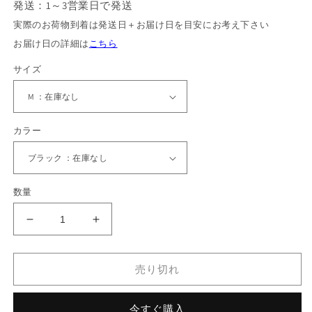
発送：1～3営業日で発送
実際のお荷物到着は発送日＋お届け日を目安にお考え下さい
お届け日の詳細は
こちら
サイズ
カラー
数量
ブ
ブ
レ
レ
イ
イ
売り切れ
ブ
ブ
パ
パ
今すぐ購入
ー
ー