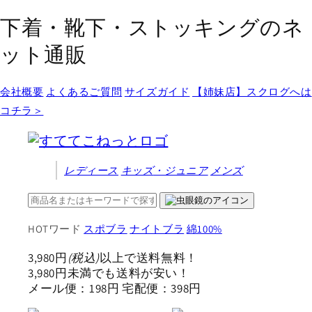
コンテ
ンツに
下着・靴下・ストッキングのネ
進む
ット通販
会社概要
よくあるご質問
サイズガイド
【姉妹店】スクログへは
コチラ＞
レディース
キッズ
・ジュニア
メンズ
HOTワード
スポブラ
ナイトブラ
綿100%
3,980円
(税込)
以上で送料無料！
3,980円未満でも送料が安い！
メール便：198円 宅配便：398円