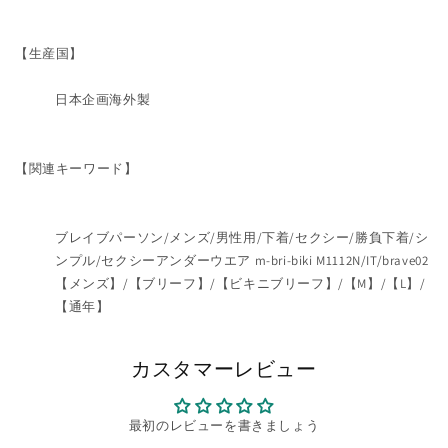
【生産国】
日本企画海外製
【関連キーワード】
ブレイブパーソン/メンズ/男性用/下着/セクシー/勝負下着/シ
ンプル/セクシーアンダーウエア m-bri-biki M1112N/IT/brave02
【メンズ】/【ブリーフ】/【ビキニブリーフ】/【M】/【L】/
【通年】
カスタマーレビュー
最初のレビューを書きましょう