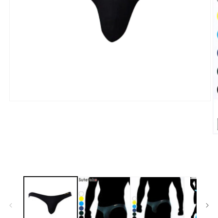
モ
ー
ダ
ル
で
メ
デ
ィ
ア
(1)
を
開
く
(2