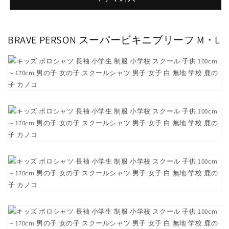
ソ
ソ
ン
ン
ス
ス
BRAVE PERSON スーパービキニブリーフ M・L
ー
ー
パ
パ
ー
ー
ビ
ビ
キ
キ
ニ
ニ
ブ
ブ
リ
リ
ー
ー
フ
フ
メ
メ
ン
ン
ズ
ズ
セ
セ
ク
ク