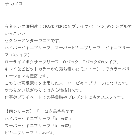
シ
シ
ー
ー
下
下
着
着
有名セレブ御用達！BRAVE PERSON(ブレイブパーソン)のシンプルで
(M・
(M・
かっこいい
L)
L)
セクシーアンダーウエアです。
(BRAVE
(BRAVE
ハイパービキニブリーフ、スーパービキニブリーフ、ビキニブリー
PERSON)IT[m1112n]
PERSON)IT[m1112n]
フ（3タイプ）
(在
(在
ローライズボクサーブリーフ、Oバック、Tバックの9タイプ。
庫
庫
キレイなビビットカラーから落ち着いたモノトーンまでカラーバリ
限
限
エーションも豊富です。
り)
り)
こちらは高級素材を使用したスーパービキニブリーフになります。
の
の
やわらかい肌ざわりではき心地抜群です。
数
数
仕事やプライベートでの勝負時やプレゼントにもオススメです。
量
量
を
を
【同シリーズ】 「 」は商品番号です
減
増
ハイパービキニブリーフ「brave01」
ら
や
スーパービキニブリーフ「brave02」
す
す
ビキニブリーフ「brave03」